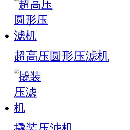
超高压圆形压滤机
撬装压滤机